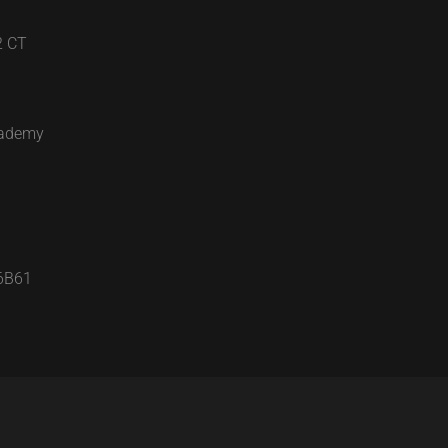
2 CT
cademy
6B61