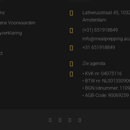
ons
Latherusstraat 45, 103
Amsterdam
ene Voorwaarden
(+31) 651918849
yverklaring
info@mealprepping.a
+31 651918849
ct
Zie agenda
• KVK nr: 04075116
• BTW nr: NL00133090
• BGN lidnummer: 1109
• AGB-Code: 90069259